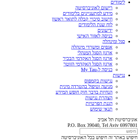
לימודים
רישום לאוניברסיטה
מידע למתעניינים בלימודים
חישוב סיכויי קבלה לתואר ראשון
לוח שנת הלימודים
ידיעונים
כניסה לאזור האישי
סגל ומינהלה
אגפים ומשרדי מינהלה
ארגון הסגל המנהלי
ארגון הסגל האקדמי הבכיר
ארגון הסגל האקדמי הזוטר
כניסה ל-My Tau
נגישות
נגישות בקמפוס
מניעה וטיפול בהטרדה מינית
הנחיות בדבר חוק חופש המידע
הצהרת נגישות
הגנת הפרטיות
תנאי שימוש
אוניברסיטת תל אביב
P.O. Box 39040, Tel Aviv 6997801
חיפוש באתר זה
חיפוש בכל האוניברסיטה