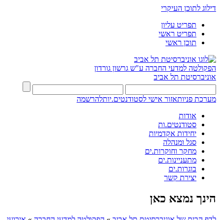
דילוג לתוכן העיקרי
תפריט עליון
תפריט ראשי
תוכן ראשי
הפקולטה למדעי החברה
ע"ש גרשון גורדון
אוניברסיטת תל אביב
מערכת פניות
אזור אישי לסטודנטים.יות
להרשמה
אודות
סטודנטים.ות
יחידות אקדמיות
סגל ומנהלה
מחקר וחוקרות.ים
מתעניינות.ים
בוגרות.ים
יצירת קשר
הינך נמצא כאן
לדף הבית של אוניברסיטת תל אביב
»
הפקולטה למדעי החברה
»
אירועי