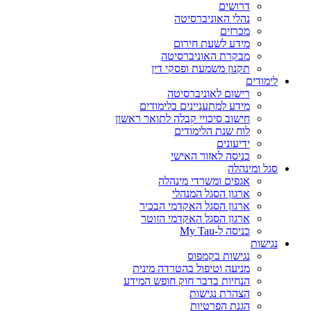
דרושים
נהלי האוניברסיטה
מכרזים
מידע לשעת חירום
מבקרת האוניברסיטה
תקנון משמעת ופסקי דין
לימודים
רישום לאוניברסיטה
מידע למתעניינים בלימודים
חישוב סיכויי קבלה לתואר ראשון
לוח שנת הלימודים
ידיעונים
כניסה לאזור האישי
סגל ומינהלה
אגפים ומשרדי מינהלה
ארגון הסגל המנהלי
ארגון הסגל האקדמי הבכיר
ארגון הסגל האקדמי הזוטר
כניסה ל-My Tau
נגישות
נגישות בקמפוס
מניעה וטיפול בהטרדה מינית
הנחיות בדבר חוק חופש המידע
הצהרת נגישות
הגנת הפרטיות