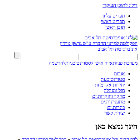
דילוג לתוכן העיקרי
תפריט עליון
תפריט ראשי
תוכן ראשי
הפקולטה למדעי החברה
ע"ש גרשון גורדון
אוניברסיטת תל אביב
מערכת פניות
אזור אישי לסטודנטים.יות
להרשמה
אודות
סטודנטים.ות
יחידות אקדמיות
סגל ומנהלה
מחקר וחוקרות.ים
מתעניינות.ים
בוגרות.ים
יצירת קשר
הינך נמצא כאן
לדף הבית של אוניברסיטת תל אביב
»
הפקולטה למדעי החברה
»