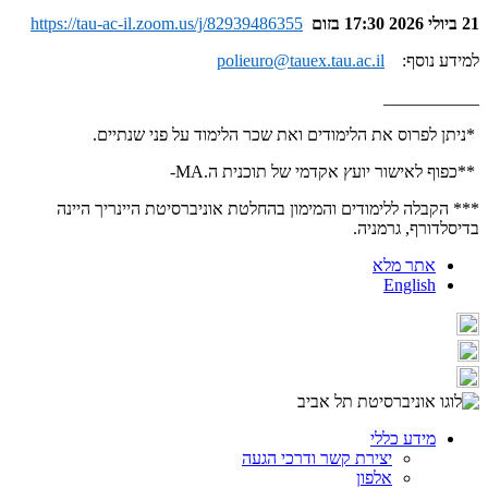
21 ביולי 2026 17:30 בזום
https://tau-ac-il.zoom.us/j/82939486355
למידע נוסף:
polieuro@tauex.tau.ac.il
___________
*
ניתן לפרוס את הלימודים ואת שכר הלימוד על פני שנתיים
.
**
כפוף לאישור יועץ אקדמי של תוכנית ה
-MA.
***
הקבלה ללימודים והמימון בהחלטת אוניברסיטת היינריך היינה
בדיסלדורף, גרמניה
.
אתר מלא
English
מידע כללי
יצירת קשר ודרכי הגעה
אלפון