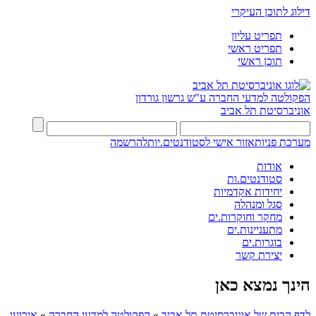
דילוג לתוכן העיקרי
תפריט עליון
תפריט ראשי
תוכן ראשי
הפקולטה למדעי החברה
ע"ש גרשון גורדון
אוניברסיטת תל אביב
מערכת פניות
אזור אישי לסטודנטים.יות
להרשמה
אודות
סטודנטים.ות
יחידות אקדמיות
סגל ומנהלה
מחקר וחוקרות.ים
מתעניינות.ים
בוגרות.ים
יצירת קשר
הינך נמצא כאן
לדף הבית של אוניברסיטת תל אביב
»
הפקולטה למדעי החברה
»
אירועי