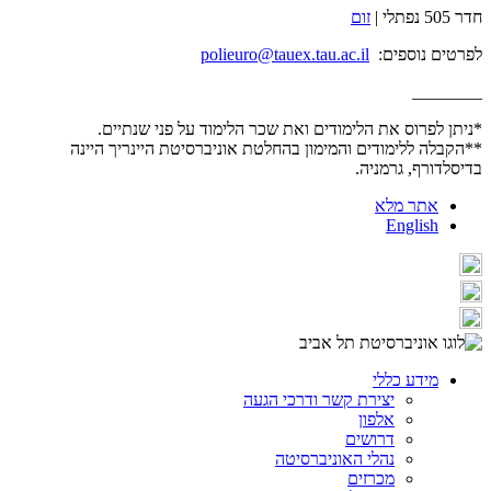
חדר 505 נפתלי |
זום
לפרטים נוספים:
polieuro@tauex.tau.ac.il
________
*ניתן לפרוס את הלימודים ואת שכר הלימוד על פני שנתיים.
**הקבלה ללימודים והמימון בהחלטת אוניברסיטת היינריך היינה
בדיסלדורף, גרמניה.
אתר מלא
English
מידע כללי
יצירת קשר ודרכי הגעה
אלפון
דרושים
נהלי האוניברסיטה
מכרזים