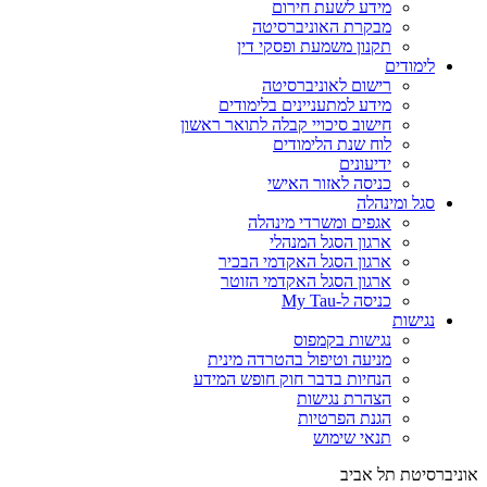
מידע לשעת חירום
מבקרת האוניברסיטה
תקנון משמעת ופסקי דין
לימודים
רישום לאוניברסיטה
מידע למתעניינים בלימודים
חישוב סיכויי קבלה לתואר ראשון
לוח שנת הלימודים
ידיעונים
כניסה לאזור האישי
סגל ומינהלה
אגפים ומשרדי מינהלה
ארגון הסגל המנהלי
ארגון הסגל האקדמי הבכיר
ארגון הסגל האקדמי הזוטר
כניסה ל-My Tau
נגישות
נגישות בקמפוס
מניעה וטיפול בהטרדה מינית
הנחיות בדבר חוק חופש המידע
הצהרת נגישות
הגנת הפרטיות
תנאי שימוש
אוניברסיטת תל אביב