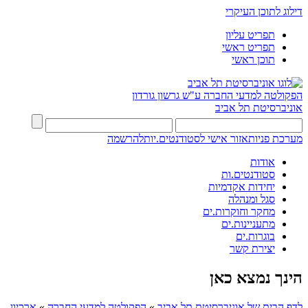
דילוג לתוכן העיקרי
תפריט עליון
תפריט ראשי
תוכן ראשי
הפקולטה למדעי החברה
ע"ש גרשון גורדון
אוניברסיטת תל אביב
מערכת פניות
אזור אישי לסטודנטים.יות
להרשמה
אודות
סטודנטים.ות
יחידות אקדמיות
סגל ומנהלה
מחקר וחוקרות.ים
מתעניינות.ים
בוגרות.ים
יצירת קשר
הינך נמצא כאן
לדף הבית של אוניברסיטת תל אביב
»
הפקולטה למדעי החברה
»
ארכיון