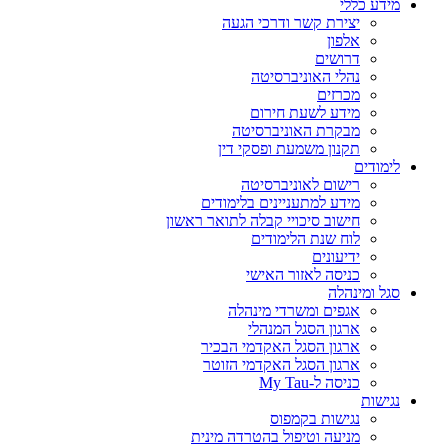
מידע כללי
יצירת קשר ודרכי הגעה
אלפון
דרושים
נהלי האוניברסיטה
מכרזים
מידע לשעת חירום
מבקרת האוניברסיטה
תקנון משמעת ופסקי דין
לימודים
רישום לאוניברסיטה
מידע למתעניינים בלימודים
חישוב סיכויי קבלה לתואר ראשון
לוח שנת הלימודים
ידיעונים
כניסה לאזור האישי
סגל ומינהלה
אגפים ומשרדי מינהלה
ארגון הסגל המנהלי
ארגון הסגל האקדמי הבכיר
ארגון הסגל האקדמי הזוטר
כניסה ל-My Tau
נגישות
נגישות בקמפוס
מניעה וטיפול בהטרדה מינית