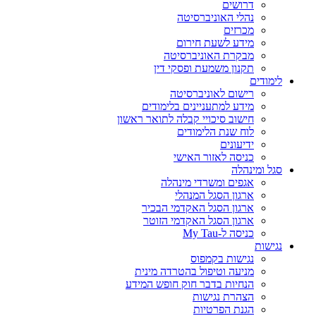
דרושים
נהלי האוניברסיטה
מכרזים
מידע לשעת חירום
מבקרת האוניברסיטה
תקנון משמעת ופסקי דין
לימודים
רישום לאוניברסיטה
מידע למתעניינים בלימודים
חישוב סיכויי קבלה לתואר ראשון
לוח שנת הלימודים
ידיעונים
כניסה לאזור האישי
סגל ומינהלה
אגפים ומשרדי מינהלה
ארגון הסגל המנהלי
ארגון הסגל האקדמי הבכיר
ארגון הסגל האקדמי הזוטר
כניסה ל-My Tau
נגישות
נגישות בקמפוס
מניעה וטיפול בהטרדה מינית
הנחיות בדבר חוק חופש המידע
הצהרת נגישות
הגנת הפרטיות