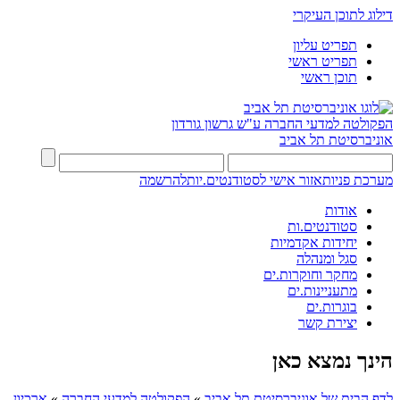
דילוג לתוכן העיקרי
תפריט עליון
תפריט ראשי
תוכן ראשי
הפקולטה למדעי החברה
ע"ש גרשון גורדון
אוניברסיטת תל אביב
מערכת פניות
אזור אישי לסטודנטים.יות
להרשמה
אודות
סטודנטים.ות
יחידות אקדמיות
סגל ומנהלה
מחקר וחוקרות.ים
מתעניינות.ים
בוגרות.ים
יצירת קשר
הינך נמצא כאן
לדף הבית של אוניברסיטת תל אביב
»
הפקולטה למדעי החברה
»
ארכיון