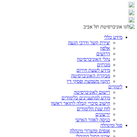
מידע כללי
יצירת קשר ודרכי הגעה
אלפון
דרושים
נהלי האוניברסיטה
מכרזים
מידע לשעת חירום
מבקרת האוניברסיטה
תקנון משמעת ופסקי דין
לימודים
רישום לאוניברסיטה
מידע למתעניינים בלימודים
חישוב סיכויי קבלה לתואר ראשון
לוח שנת הלימודים
ידיעונים
כניסה לאזור האישי
סגל ומינהלה
אגפים ומשרדי מינהלה
ארגון הסגל המנהלי