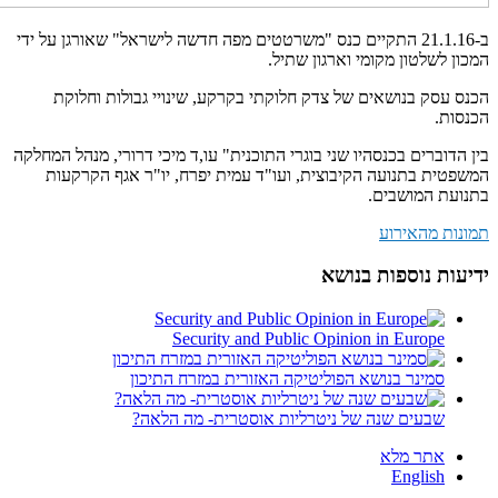
ב-21.1.16 התקיים כנס "משרטטים מפה חדשה לישראל" שאורגן על ידי
המכון לשלטון מקומי וארגון שתיל.
הכנס עסק בנושאים של צדק חלוקתי בקרקע, שינויי גבולות וחלוקת
הכנסות.
בין הדוברים בכנסהיו שני בוגרי התוכנית" עו,ד מיכי דרורי, מנהל המחלקה
המשפטית בתנועה הקיבוצית, ועו"ד עמית יפרח, יו"ר אגף הקרקעות
בתנועת המושבים.
תמונות מהאירוע
ידיעות נוספות בנושא
Security and Public Opinion in Europe
סמינר בנושא הפוליטיקה האזורית במזרח התיכון
שבעים שנה של ניטרליות אוסטרית- מה הלאה?
אתר מלא
English