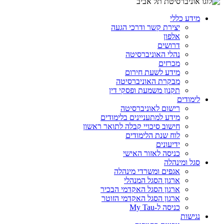
מידע כללי
יצירת קשר ודרכי הגעה
אלפון
דרושים
נהלי האוניברסיטה
מכרזים
מידע לשעת חירום
מבקרת האוניברסיטה
תקנון משמעת ופסקי דין
לימודים
רישום לאוניברסיטה
מידע למתעניינים בלימודים
חישוב סיכויי קבלה לתואר ראשון
לוח שנת הלימודים
ידיעונים
כניסה לאזור האישי
סגל ומינהלה
אגפים ומשרדי מינהלה
ארגון הסגל המנהלי
ארגון הסגל האקדמי הבכיר
ארגון הסגל האקדמי הזוטר
כניסה ל-My Tau
נגישות