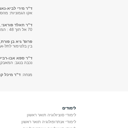
ד"ר מירי לביא-נאמ
אקו הגמוניות: מהספ
ד"ר חאלד פוראני
,
70 אל תוך 48 : המדינה כסקנדל
פרופ' גיא בן פורת
,
בין בלטימור לתל-א
ד"ר ספא אבו-רביע
נכבה בנגב: המאבק ע
מנחה:
ד"ר מיכל ק
לימודים
לימודי סוציולוגיה תואר ראשון
לימודי אנתרופולוגיה תואר ראשון