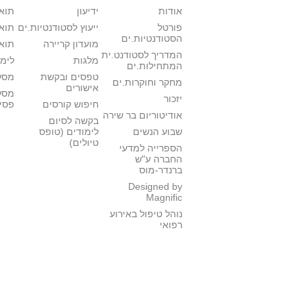
אודות
ידיעון
תואר
פורטל
ייעוץ לסטודנטיות.ים
תואר
הסטודנטיות.ים
מועדון קריירה
תואר
המדריך לסטודנט.ית
מלגות
לימו
המתחילות.ים
טפסים ובקשת
מסלו
מחקר וחוקרות.ים
אישורים
מסל
יזכור
חיפוש קורסים
פסי
אודיטוריום בר שירה
בקשה לסיום
שבוע הנשים
לימודים (טופס
טיולים)
הספרייה למדעי
החברה ע"ש
ברנדר-מוס
Designed by
Magnific
נוהל טיפול באירוע
רפואי