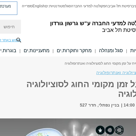
מערכת פ
יברסיטת תל-אביב
הפקולטה למדעי החברה
סגל
סטודנטיות.ים
English
ספרייה
חיפוש
טה למדעי החברה
ע"ש גרשון גורדון
סיטת תל אביב
חיפוש באתר ז
ות
סגל ומנהלה
מחקר וחוקרות.ים
מתעניינות.ים
בוגרות.י
|
|
|
|
ח על זמן מקומי החוג לסוציולוגיה ואנתרופולוגיה
יולוגיה ואנתרופולוגיה
 זמן מקומי החוג לסוציולוגיה
וגיה
בניין נפתלי, חדר 527