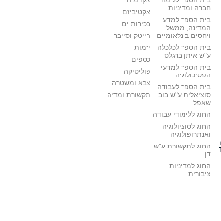
בית הספר ללימודי
אקדמיה
חברה ומדיניות
אקטיביזם
בית הספר למדע
בכירות.ים
המדינה, ממשל
ויחסים בינלאומיים
הייטק וסייבר
בית הספר לכלכלה
יזמות
ע"ש איתן ברגלס
כספים
בית הספר למדעי
פוליטיקה
הפסיכולוגיה
צבא ומשטרה
בית הספר לעבודה
סוציאלית ע"ש בוב
תקשורת ומדיה
שאפל
החוג ללימודי עבודה
החוג לסוציולוגיה
ואנתרופולוגיה
החוג לתקשורת ע"ש
דן
החוג למדיניות
ציבורית