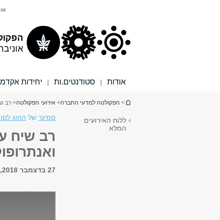
תוכן
תפריט
אונ
עליון
ראשי
הפקול
אוניבר
אודות
סטודנטים.ות
יחידות אקדמי
|
|
הינך נמצא כאן
>
הפקולטה למדעי החברה
>
אירועי הפקולטה
> רב שי
סמינר
של
החוג לסוצ
ללוח האירועים
המלא
רב שיח על
ואנתרופול
27 בדצמבר 2018, 14:00