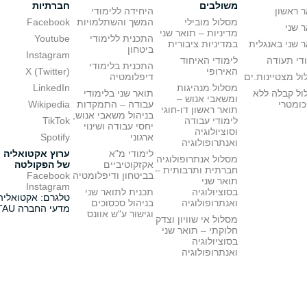
משולבים
חברתיות
 ראשון
היחידה ללימודי
מסלול מובילי
המשך והשתלמויות
Facebook
 שני
מדיניות – תואר שני
התכנית ללימודי
Youtube
 שני באנגלית
במדיניות ציבורית
ביטחון
Instagram
די תעודה
לימודי האיחוד
התכנית בלימודי
האירופי
X (Twitter)
ל מצטיינות.ים
דיפלומטיה
מסלול מנהיגות
LinkedIn
ול קבלה ללא
תואר שני בלימודי
ומשאבי אנוש –
כומטרי
עבודה – התמקדות
Wikipedia
תואר ראשון דו-חוגי
בניהול משאבי אנוש,
לימודי עבודה
TikTok
יחסי עבודה ושינוי
וסוציולוגיה
ארגוני
Spotify
ואנתרופולוגיה
לימודי מ"א
ערוץ אקטואליה
מסלול אנתרופולוגיה
אקזקוטיביים
של הפקולטה
חברתית ותרבותית –
בביטחון ודיפלומטיה
Facebook
תואר שני
Instagram
בסוציולוגיה
תכנית לתואר שני
טלגרם: אקטואליה
ואנתרופולוגיה
בניהול סכסוכים
מדעי החברה TAU
וגישור ע"ש אוונס
מסלול אי שוויון וצדק
חלוקתי – תואר שני
בסוציולוגיה
ואנתרופולוגיה