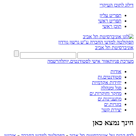
דילוג לתוכן העיקרי
תפריט עליון
תפריט ראשי
תוכן ראשי
הפקולטה למדעי החברה
ע"ש גרשון גורדון
אוניברסיטת תל אביב
מערכת פניות
אזור אישי לסטודנטים.יות
להרשמה
אודות
סטודנטים.ות
יחידות אקדמיות
סגל ומנהלה
מחקר וחוקרות.ים
מתעניינות.ים
בוגרות.ים
יצירת קשר
הינך נמצא כאן
לדף הבית של אוניברסיטת תל אביב
»
הפקולטה למדעי החברה
»
אירועי