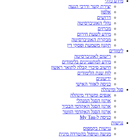
מידע כללי
יצירת קשר ודרכי הגעה
אלפון
דרושים
נהלי האוניברסיטה
מכרזים
מידע לשעת חירום
מבקרת האוניברסיטה
תקנון משמעת ופסקי דין
לימודים
רישום לאוניברסיטה
מידע למתעניינים בלימודים
חישוב סיכויי קבלה לתואר ראשון
לוח שנת הלימודים
ידיעונים
כניסה לאזור האישי
סגל ומינהלה
אגפים ומשרדי מינהלה
ארגון הסגל המנהלי
ארגון הסגל האקדמי הבכיר
ארגון הסגל האקדמי הזוטר
כניסה ל-My Tau
נגישות
נגישות בקמפוס
מניעה וטיפול בהטרדה מינית