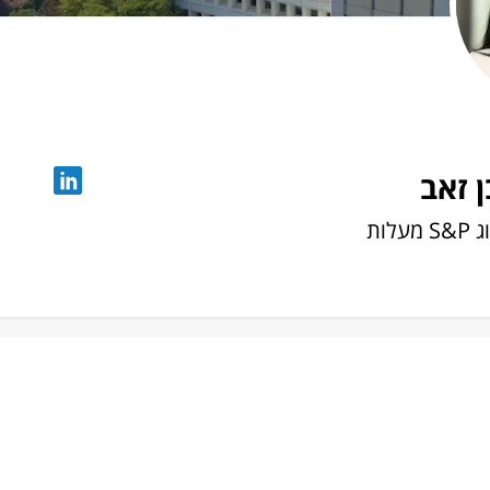
 זאב
לות