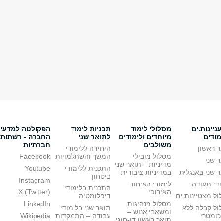
יינות.ים
מסלולי לימוד
תכניות לימוד
הפקולטה למדעי
מודים
מיוחדים ולימודים
לתואר שני
החברה - רשתות
משולבים
חברתיות
 ראשון
היחידה ללימודי
מסלול מובילי
המשך והשתלמויות
Facebook
 שני
מדיניות – תואר שני
התכנית ללימודי
Youtube
 שני באנגלית
במדיניות ציבורית
ביטחון
Instagram
די תעודה
לימודי האיחוד
התכנית בלימודי
האירופי
X (Twitter)
ל מצטיינות.ים
דיפלומטיה
מסלול מנהיגות
LinkedIn
ול קבלה ללא
תואר שני בלימודי
ומשאבי אנוש –
כומטרי
עבודה – התמקדות
Wikipedia
תואר ראשון דו-חוגי