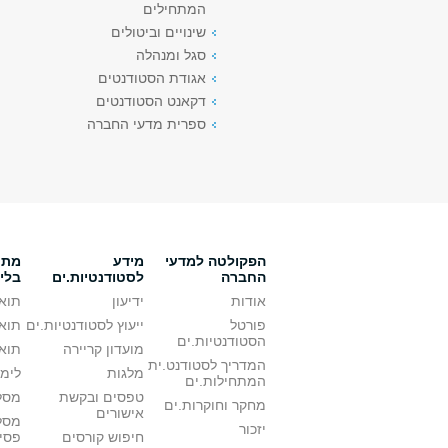
המתחילים
שינויים וביטולים
סגל ומנהלה
אגודת הסטודנטים
דקאנט הסטודנטים
ספרית מדעי החברה
הפקולטה למדעי
מידע
מתענ
החברה
לסטודנטיות.ים
בלי
אודות
ידיעון
תואר
פורטל
ייעוץ לסטודנטיות.ים
תואר
הסטודנטיות.ים
מועדון קריירה
תואר
המדריך לסטודנט.ית
מלגות
לימו
המתחילות.ים
טפסים ובקשת
מסלו
מחקר וחוקרות.ים
אישורים
מסל
יזכור
חיפוש קורסים
פסי