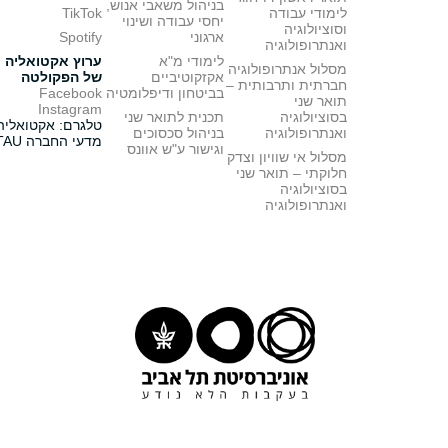
בניהול משאבי אנוש,
לימודי עבודה
TikTok
יחסי עבודה ושינוי
וסוציולוגיה
ארגוני
Spotify
ואנתרופולוגיה
לימודי מ"א
ערוץ אקטואליה
מסלול אנתרופולוגיה
אקזקוטיביים
של הפקולטה
חברתית ותרבותית –
בביטחון ודיפלומטיה
Facebook
תואר שני
Instagram
בסוציולוגיה
תכנית לתואר שני
טלגרם: אקטואליה
ואנתרופולוגיה
בניהול סכסוכים
מדעי החברה TAU
וגישור ע"ש אוונס
מסלול אי שוויון וצדק
חלוקתי – תואר שני
בסוציולוגיה
ואנתרופולוגיה