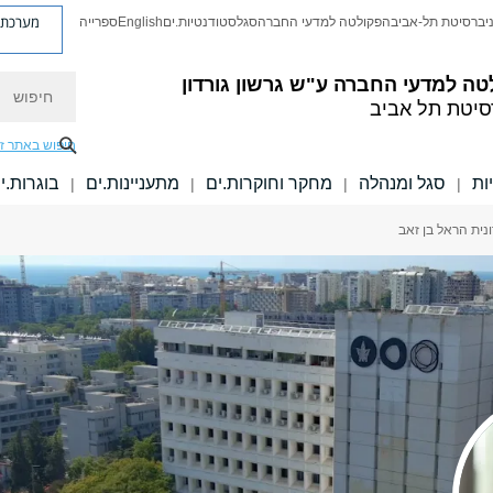
מערכת פ
יברסיטת תל-אביב
הפקולטה למדעי החברה
סגל
סטודנטיות.ים
English
ספרייה
חיפוש
טה למדעי החברה
ע"ש גרשון גורדון
סיטת תל אביב
חיפוש באתר ז
ות
סגל ומנהלה
מחקר וחוקרות.ים
מתעניינות.ים
בוגרות.י
|
|
|
|
ונית הראל בן זאב