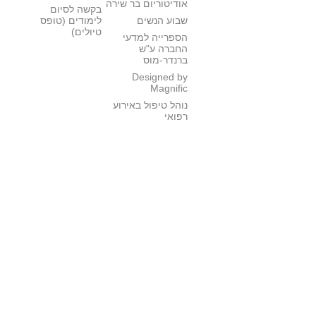
אודיטוריום בר שירה
בקשה לסיום
שבוע הנשים
לימודים (טופס
טיולים)
הספרייה למדעי
החברה ע"ש
ברנדר-מוס
Designed by
Magnific
נוהל טיפול באירוע
רפואי