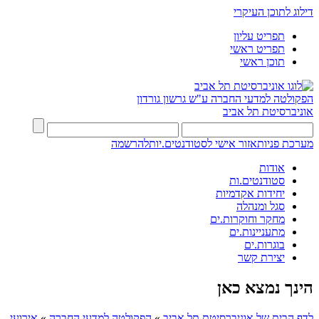
דילוג לתוכן העיקרי
תפריט עליון
תפריט ראשי
תוכן ראשי
הפקולטה למדעי החברה
ע"ש גרשון גורדון
אוניברסיטת תל אביב
מערכת פניות
אזור אישי לסטודנטים.יות
להרשמה
אודות
סטודנטים.ות
יחידות אקדמיות
סגל ומנהלה
מחקר וחוקרות.ים
מתעניינות.ים
בוגרות.ים
יצירת קשר
הינך נמצא כאן
לדף הבית של אוניברסיטת תל אביב
»
הפקולטה למדעי החברה
»
אירועי