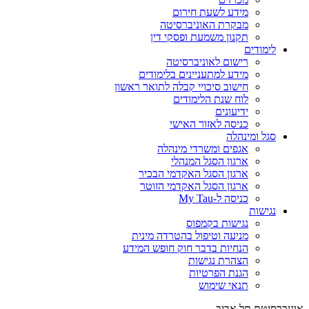
מידע לשעת חירום
מבקרת האוניברסיטה
תקנון משמעת ופסקי דין
לימודים
רישום לאוניברסיטה
מידע למתעניינים בלימודים
חישוב סיכויי קבלה לתואר ראשון
לוח שנת הלימודים
ידיעונים
כניסה לאזור האישי
סגל ומינהלה
אגפים ומשרדי מינהלה
ארגון הסגל המנהלי
ארגון הסגל האקדמי הבכיר
ארגון הסגל האקדמי הזוטר
כניסה ל-My Tau
נגישות
נגישות בקמפוס
מניעה וטיפול בהטרדה מינית
הנחיות בדבר חוק חופש המידע
הצהרת נגישות
הגנת הפרטיות
תנאי שימוש
אוניברסיטת תל אביב