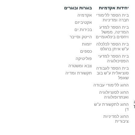
יחידות אקדמיות
בוגרות ובוגרים
בית הספר ללימודי
אקדמיה
חברה ומדיניות
אקטיביזם
בית הספר למדע
בכירות.ים
המדינה, ממשל
ויחסים בינלאומיים
הייטק וסייבר
בית הספר לכלכלה
יזמות
ע"ש איתן ברגלס
כספים
בית הספר למדעי
פוליטיקה
הפסיכולוגיה
צבא ומשטרה
בית הספר לעבודה
סוציאלית ע"ש בוב
תקשורת ומדיה
שאפל
החוג ללימודי עבודה
החוג לסוציולוגיה
ואנתרופולוגיה
החוג לתקשורת ע"ש
דן
החוג למדיניות
ציבורית