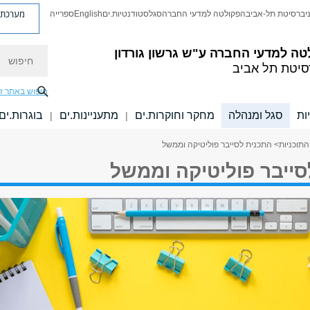
מערכת פ
יברסיטת תל-אביב
הפקולטה למדעי החברה
סגל
סטודנטיות.ים
English
ספרייה
חיפוש
טה למדעי החברה
ע"ש גרשון גורדון
סיטת תל אביב
חיפוש באתר ז
ות
סגל ומנהלה
מחקר וחוקרות.ים
מתעניינות.ים
בוגרות.ים
|
|
התוכניות
> התכנית לסייבר פוליטיקה וממשל
סייבר פוליטיקה וממשל