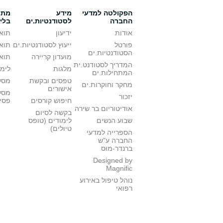
הפקולטה למדעי
מידע
מתענ
החברה
לסטודנטיות.ים
בלי
אודות
ידיעון
תואר
פורטל
ייעוץ לסטודנטיות.ים
תואר
הסטודנטיות.ים
מועדון קריירה
תואר
המדריך לסטודנט.ית
מלגות
לימו
המתחילות.ים
טפסים ובקשת
מסלו
מחקר וחוקרות.ים
אישורים
מסל
יזכור
חיפוש קורסים
פסי
אודיטוריום בר שירה
בקשה לסיום
שבוע הנשים
לימודים (טופס
טיולים)
הספרייה למדעי
החברה ע"ש
ברנדר-מוס
Designed by
Magnific
נוהל טיפול באירוע
רפואי