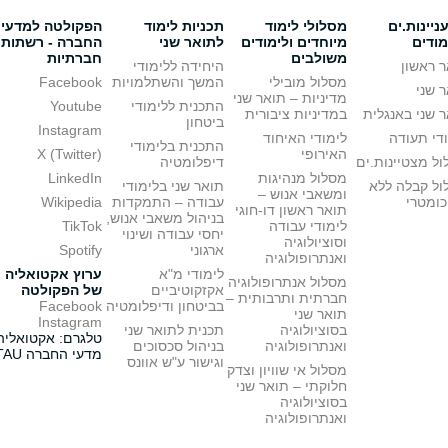
יינות.ים
מסלולי לימוד
תכניות לימוד
הפקולטה למדעי
מודים
מיוחדים ולימודים
לתואר שני
החברה - רשתות
משולבים
חברתיות
 ראשון
היחידה ללימודי
מסלול מובילי
המשך והשתלמויות
Facebook
 שני
מדיניות – תואר שני
התכנית ללימודי
Youtube
 שני באנגלית
במדיניות ציבורית
ביטחון
Instagram
די תעודה
לימודי האיחוד
התכנית בלימודי
האירופי
X (Twitter)
ל מצטיינות.ים
דיפלומטיה
מסלול מנהיגות
LinkedIn
ול קבלה ללא
תואר שני בלימודי
ומשאבי אנוש –
כומטרי
עבודה – התמקדות
Wikipedia
תואר ראשון דו-חוגי
בניהול משאבי אנוש,
לימודי עבודה
TikTok
יחסי עבודה ושינוי
וסוציולוגיה
ארגוני
Spotify
ואנתרופולוגיה
לימודי מ"א
ערוץ אקטואליה
מסלול אנתרופולוגיה
אקזקוטיביים
של הפקולטה
חברתית ותרבותית –
בביטחון ודיפלומטיה
Facebook
תואר שני
Instagram
בסוציולוגיה
תכנית לתואר שני
טלגרם: אקטואליה
ואנתרופולוגיה
בניהול סכסוכים
מדעי החברה TAU
וגישור ע"ש אוונס
מסלול אי שוויון וצדק
חלוקתי – תואר שני
בסוציולוגיה
ואנתרופולוגיה