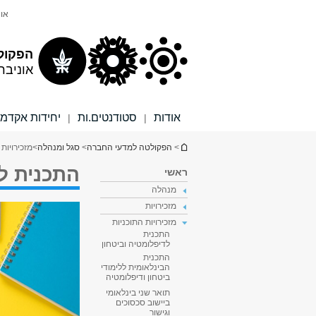
תוכן
תפריט
אונ
עליון
ראשי
הפקול
אוניבר
אודות
סטודנטים.ות
יחידות אקדמי
|
|
הינך נמצא כאן
>
הפקולטה למדעי החברה
>
סגל ומנהלה
>
מזכירויות 
התכנית ל
ראשי
מנהלה
מזכירויות
מזכירויות התוכניות
התכנית
לדיפלומטיה וביטחון
התכנית
הבינלאומית ללימודי
ביטחון ודיפלומטיה
תואר שני בינלאומי
ביישוב סכסוכים
וגישור