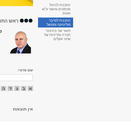
התכנית לניהול
סכסוכים וגישור ע"ש
אוונס
ראש התוכ
התכנית לסייבר
פוליטיקה וממשל
פ
תואר שני בהיבטי
חברה ומדיניות של
שינוי אקלים
שם פרטי:
א
ב
ג
ד
ה
אין תוצאות