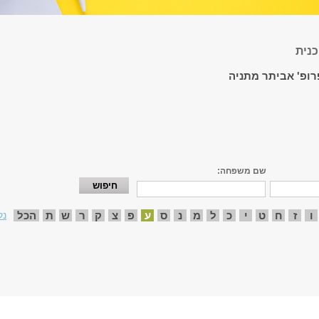
נית
רופ' אביתר מתניה
שם משפחה:
ו
ז
ח
ט
י
כ
ל
מ
נ
ס
ע
פ
צ
ק
ר
ש
ת
הכל
נק