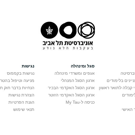
סגל ומינהלה
נגישות
יברסיטה
אגפים ומשרדי מינהלה
נגישות בקמפוס
יינים בלימודים
ארגון הסגל המנהלי
מניעה וטיפול בהטר
י קבלה לתואר ראשון
ארגון הסגל האקדמי הבכיר
הנחיות בדבר חוק ח
ימודים
ארגון הסגל האקדמי הזוטר
הצהרת נגישות
כניסה ל-My Tau
הגנת הפרטיות
 האישי
תנאי שימוש