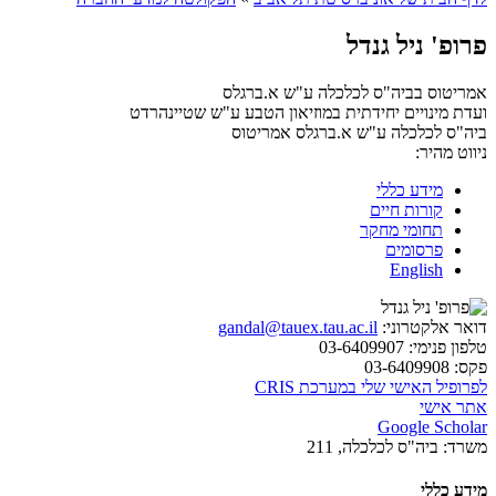
פרופ' ניל גנדל
אמריטוס בביה"ס לכלכלה ע"ש א.ברגלס
ועדת מינויים יחידתית במוזיאון הטבע ע"ש שטיינהרדט
ביה"ס לכלכלה ע"ש א.ברגלס
אמריטוס
ניווט מהיר:
מידע כללי
קורות חיים
תחומי מחקר
פרסומים
English
דואר אלקטרוני:
gandal@tauex.tau.ac.il
טלפון פנימי:
03-6409907
פקס:
03-6409908
לפרופיל האישי שלי במערכת CRIS
אתר אישי
Google Scholar
משרד:
ביה"ס לכלכלה, 211
מידע כללי