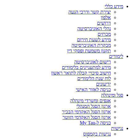
מידע כללי
יצירת קשר ודרכי הגעה
אלפון
דרושים
נהלי האוניברסיטה
מכרזים
מידע לשעת חירום
מבקרת האוניברסיטה
תקנון משמעת ופסקי דין
לימודים
רישום לאוניברסיטה
מידע למתעניינים בלימודים
חישוב סיכויי קבלה לתואר ראשון
לוח שנת הלימודים
ידיעונים
כניסה לאזור האישי
סגל ומינהלה
אגפים ומשרדי מינהלה
ארגון הסגל המנהלי
ארגון הסגל האקדמי הבכיר
ארגון הסגל האקדמי הזוטר
כניסה ל-My Tau
נגישות
נגישות בקמפוס