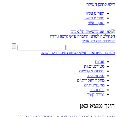
דילוג לתוכן העיקרי
תפריט עליון
תפריט ראשי
תוכן ראשי
הפקולטה למדעי החברה
ע"ש גרשון גורדון
אוניברסיטת תל אביב
מערכת פניות
אזור אישי לסטודנטים.יות
להרשמה
אודות
סטודנטים.ות
יחידות אקדמיות
סגל ומנהלה
מחקר וחוקרות.ים
מתעניינות.ים
בוגרות.ים
יצירת קשר
הינך נמצא כאן
לדף הבית של אוניברסיטת תל אביב
»
הפקולטה למדעי החברה