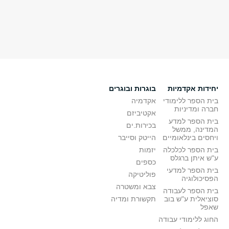
יחידות אקדמיות
בוגרות ובוגרים
בית הספר ללימודי
אקדמיה
חברה ומדיניות
אקטיביזם
בית הספר למדע
בכירות.ים
המדינה, ממשל
ויחסים בינלאומיים
הייטק וסייבר
בית הספר לכלכלה
יזמות
ע"ש איתן ברגלס
כספים
בית הספר למדעי
פוליטיקה
הפסיכולוגיה
צבא ומשטרה
בית הספר לעבודה
סוציאלית ע"ש בוב
תקשורת ומדיה
שאפל
החוג ללימודי עבודה