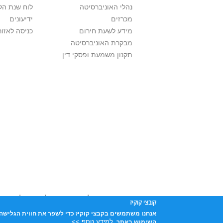
נהלי האוניברסיטה
לוח שנת הל
מכרזים
ידיעונים
מידע לשעת חירום
כניסה לאזור
מבקרת האוניברסיטה
תקנון משמעת ופסקי דין
אוניברסיטת תל אביב עושה כל מאמץ לכבד זכו
קובצי קוקיז
שנעשה בתכנים אלה לדעתך מפר זכויות
נא לפ
אנחנו משתמשים בקבצי קוקיז כדי לשפר את חווית הגלישה 
אוניברסיטת תל-אביב, ת.ד. 39040, תל-אביב 6997801
למידע נוסף >>
השימוש באתר.