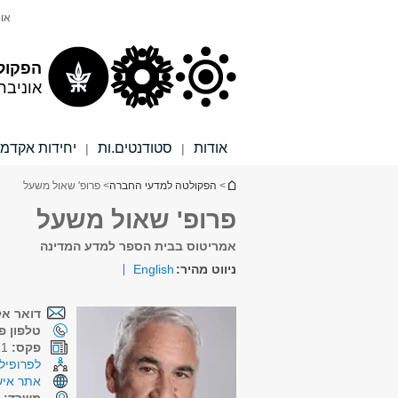
תוכן
תפריט
אונ
עליון
ראשי
הפקול
אוניבר
אודות
סטודנטים.ות
יחידות אקדמי
|
|
הינך נמצא כאן
>
הפקולטה למדעי החברה
> פרופ' שאול משעל
פרופ' שאול משעל
אמריטוס בבית הספר למדע המדינה
ניווט מהיר:
English
דואר אל
טלפון פנ
פקס:
03-6417011
לפרופיל 
אתר איש