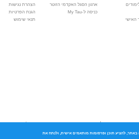
ימודים
ארגון הסגל האקדמי הזוטר
הצהרת נגישות
כניסה ל-My Tau
הגנת הפרטיות
 האישי
תנאי שימוש
יות יוצרים. אם בבעלותך זכויות יוצרים בתכנים שנמצאים פה ו/או השימוש ש
נות בהקדם לכתובת שכאן >>
באתר, להציע תוכן ופרסומות מותאמים אישית, ולנתח את