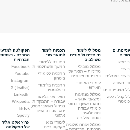
פתלי, 735
יינות.ים
מסלולי לימוד
תכניות לימוד
הפקולטה למדעי
מודים
מיוחדים ולימודים
לתואר שני
החברה - רשתות
משולבים
חברתיות
 ראשון
היחידה ללימודי
מסלול מובילי
המשך והשתלמויות
Facebook
 שני
מדיניות – תואר שני
התכנית ללימודי
Youtube
 שני באנגלית
במדיניות ציבורית
ביטחון
Instagram
די תעודה
לימודי האיחוד
התכנית בלימודי
האירופי
X (Twitter)
ל מצטיינות.ים
דיפלומטיה
מסלול מנהיגות
LinkedIn
ול קבלה ללא
תואר שני בלימודי
ומשאבי אנוש –
כומטרי
עבודה – התמקדות
Wikipedia
תואר ראשון דו-חוגי
בניהול משאבי אנוש,
לימודי עבודה
TikTok
יחסי עבודה ושינוי
וסוציולוגיה
ארגוני
Spotify
ואנתרופולוגיה
לימודי מ"א
ערוץ אקטואליה
מסלול אנתרופולוגיה
אקזקוטיביים
של הפקולטה
חברתית ותרבותית –