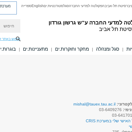
מערכת פ
יברסיטת תל-אביב
הפקולטה למדעי החברה
סגל
סטודנטיות.ים
English
ספרייה
חיפוש
טה למדעי החברה
ע"ש גרשון גורדון
סיטת תל אביב
חיפוש באתר ז
ות
סגל ומנהלה
מחקר וחוקרות.ים
מתעניינות.ים
בוגרות.י
|
|
|
|
קטרוני:
mishal@tauex.tau.ac.il
ימי:
03-6409276
האישי שלי במערכת CRIS
י