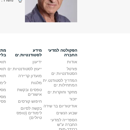
משרד:
נ
הפקולטה למדעי
מידע
מתענ
החברה
לסטודנטיות.ים
בלי
אודות
ידיעון
תואר
פורטל
ייעוץ לסטודנטיות.ים
תואר
הסטודנטיות.ים
מועדון קריירה
תואר
המדריך לסטודנט.ית
מלגות
לימו
המתחילות.ים
טפסים ובקשת
מסלו
מחקר וחוקרות.ים
אישורים
מסל
יזכור
חיפוש קורסים
פסי
אודיטוריום בר שירה
בקשה לסיום
שבוע הנשים
לימודים (טופס
טיולים)
הספרייה למדעי
החברה ע"ש
ברנדר-מוס