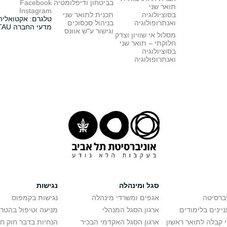
בביטחון ודיפלומטיה
Facebook
תואר שני
Instagram
בסוציולוגיה
תכנית לתואר שני
טלגרם: אקטואליה
ואנתרופולוגיה
בניהול סכסוכים
מדעי החברה TAU
וגישור ע"ש אוונס
מסלול אי שוויון וצדק
חלוקתי – תואר שני
בסוציולוגיה
ואנתרופולוגיה
סגל ומינהלה
נגישות
יברסיטה
אגפים ומשרדי מינהלה
נגישות בקמפוס
יינים בלימודים
ארגון הסגל המנהלי
מניעה וטיפול בהטר
י קבלה לתואר ראשון
ארגון הסגל האקדמי הבכיר
הנחיות בדבר חוק ח