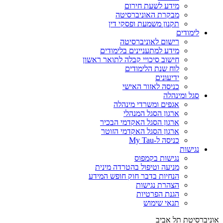
מידע לשעת חירום
מבקרת האוניברסיטה
תקנון משמעת ופסקי דין
לימודים
רישום לאוניברסיטה
מידע למתעניינים בלימודים
חישוב סיכויי קבלה לתואר ראשון
לוח שנת הלימודים
ידיעונים
כניסה לאזור האישי
סגל ומינהלה
אגפים ומשרדי מינהלה
ארגון הסגל המנהלי
ארגון הסגל האקדמי הבכיר
ארגון הסגל האקדמי הזוטר
כניסה ל-My Tau
נגישות
נגישות בקמפוס
מניעה וטיפול בהטרדה מינית
הנחיות בדבר חוק חופש המידע
הצהרת נגישות
הגנת הפרטיות
תנאי שימוש
אוניברסיטת תל אביב