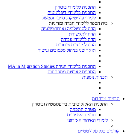
התכנית ללימודי ביטחון
התכנית בלימודי דיפלומטיה
לימודי פוליטיקה, סייבר וממשל
בית הספר ללימודי חברה ומדיניות
החוג לסוציולוגיה ואנתרופולוגיה
החוג לתקשורת
החוג ללימודי עבודה
החוג למדיניות ציבורית
תואר שני בניהול סכסוכים וגישור
התכנית בלימודי הגירה MA in Migration Studies​
התכנית לארצות מתפתחות
תכניות נוספות
תכניות מיוחדות
התכנית האקזקוטיבית בדיפלומטיה וביטחון
מטרת התכנית
תכנית הלימודים
לימודי האיחוד האירופי
קורסים כלל פקולטטיים