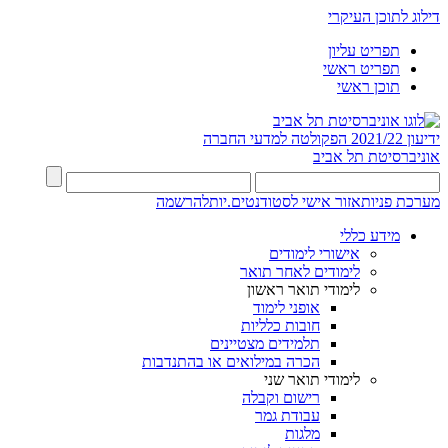
דילוג לתוכן העיקרי
תפריט עליון
תפריט ראשי
תוכן ראשי
ידיעון 2021/22
הפקולטה למדעי החברה
אוניברסיטת תל אביב
מערכת פניות
אזור אישי לסטודנטים.יות
להרשמה
מידע כללי
אישורי לימודים
לימודים לאחר תואר
לימודי תואר ראשון
אופני לימוד
חובות כלליות
תלמידים מצטיינים
הכרה במילואים או בהתנדבות
לימודי תואר שני
רישום וקבלה
עבודת גמר
מלגות