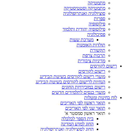
מתמטיקה
מתמטיקה וסטטיסטיקה
סוציולוגיה ואנתרופולוגיה
ספרות
פילוסופיה
פילוסופיה יהודית ותלמוד
פסיכולוגיה
מערכת שעות
תולדות האומנות
תקשורת
תרבות צרפת
מדיניות ציבורית
רישום לקורסים
רישום לקורסים
מועדי רישום לקורסים בשיטת הבידינג
הנחיות לרישום לקורסים בשיטת הבידינג
רישום במזכירויות החוגים
מועדי כנסים לתלמידים חדשים
לוח בחינות ומטלות
תואר ראשון לפי תאריכים
תואר שני לפי תאריכים
תואר ראשון סמסטר א'
בית הספר לכלכלה
החוג למדע המדינה
החוג לסוציולוגיה ואנתרופולוגיה