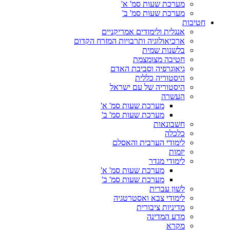
מערכת שעות סמ' א'
מערכת שעות סמ' ב'
חטיבות
אנגלית ולימודים אמריקניים
ארכיאולוגיה ותרבויות המזרח הקדום
בלשנות שמית
חטיבה מצומצמת
גיאוגרפיה וסביבת האדם
היסטוריה כללית
היסטוריה של עם ישראל
העשרה
מערכת שעות סמ' א'
מערכת שעות סמ' ב'
חשבונאות
כלכלה
לימודי הערבית והאסלם
יזמות
לימודי מגדר
מערכת שעות סמ' א'
מערכת שעות סמ' ב'
לשון עברית
לימודי צבא ואסטרטגיה
מדיניות ציבורית
מדע המדינה
מקרא