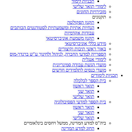
תכניות לימוד
לימודי תואר שלישי
מזכירויות החוגים
תקנונים
תקנון הפקולטה
הנחיות אתיות ומשמעתיות לסטודנטים הכותבים
עבודות אקדמיות
תקנון משמעת אוניברסיטאי
מידע כללי אוניברסיטאי
באור ראשי תיבות וקיצורים
הספרייה למדעי החברה, לניהול ולחינוך ע"ש ברנדר-מוס
לימודי אנגלית
מועדי הגשת עבודה סמינריונית
מועדי כנסים לתלמידים חדשים
תכניות לימודים
בית הספר לכלכלה
תואר ראשון
תואר שני
תואר שלישי
בית הספר למדעי הפסיכולוגיה
תואר ראשון
תואר שני
תואר שלישי
ביה"ס למדע המדינה, ממשל ויחסים בינלאומיים
החוג למדע המדינה