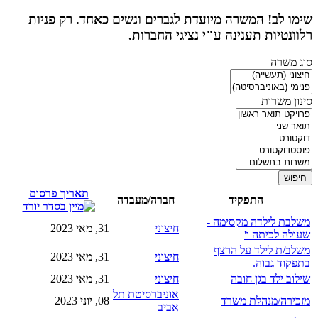
שימו לב! המשרה מיועדת לגברים ונשים כאחד. רק פניות
רלוונטיות תענינה ע"י נציגי החברות.
סוג משרה
סינון משרות
תאריך פרסום
התפקיד
חברה/מעבדה
משלבת לילדה מקסימה -
חיצוני
31, מאי 2023
שעולה לכיתה ו'
משלב/ת לילד על הרצף
חיצוני
31, מאי 2023
בתפקוד גבוה.
שילוב ילד בגן חובה
חיצוני
31, מאי 2023
אוניברסיטת תל
מזכירה/מנהלת משרד
08, יוני 2023
אביב