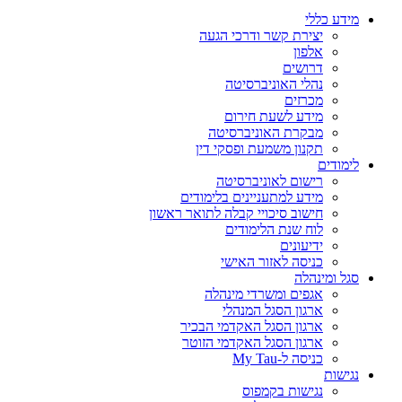
מידע כללי
יצירת קשר ודרכי הגעה
אלפון
דרושים
נהלי האוניברסיטה
מכרזים
מידע לשעת חירום
מבקרת האוניברסיטה
תקנון משמעת ופסקי דין
לימודים
רישום לאוניברסיטה
מידע למתעניינים בלימודים
חישוב סיכויי קבלה לתואר ראשון
לוח שנת הלימודים
ידיעונים
כניסה לאזור האישי
סגל ומינהלה
אגפים ומשרדי מינהלה
ארגון הסגל המנהלי
ארגון הסגל האקדמי הבכיר
ארגון הסגל האקדמי הזוטר
כניסה ל-My Tau
נגישות
נגישות בקמפוס