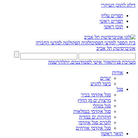
דילוג לתוכן העיקרי
תפריט עליון
תפריט ראשי
תוכן ראשי
בית הספר למדעי הפסיכולוגיה
הפקולטה למדעי החברה
אוניברסיטת תל אביב
מערכת פניות
אזור אישי לסטודנטים.יות
להרשמה
אודות
יעדים
כיצד להגיע
סגל
סגל אקדמי בכיר
מרצות.ים מן החוץ
סגל מנהלי
סגל אקדמי בגמלאות
חוקרות.ים במדיה
לזכרם סגל אקדמי
סגל אקדמי אורחים
תואר ראשון