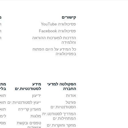
קישורים
מ
פסיכולוגיה YouTube
ת
פסיכולוגיה Facebook
ת
הדרכות למערכות ההוראה
ת
והלמידה
כל המידע על היום הפתוח
בפסיכולוגיה
הפקולטה למדעי
מידע
מתענ
החברה
לסטודנטיות.ים
בלי
אודות
ידיעון
תואר
פורטל
ייעוץ לסטודנטיות.ים
תואר
הסטודנטיות.ים
מועדון קריירה
תואר
המדריך לסטודנט.ית
מלגות
לימו
המתחילות.ים
טפסים ובקשת
מסלו
מחקר וחוקרות.ים
אישורים