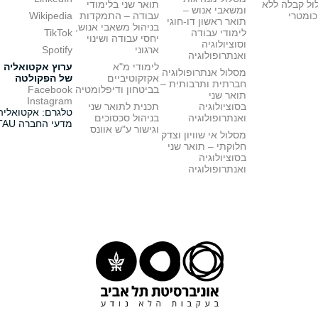
ול קבלה ללא
תואר שני בלימודי
ומשאבי אנוש –
כומטרי
עבודה – התמקדות
Wikipedia
תואר ראשון דו-חוגי
בניהול משאבי אנוש,
לימודי עבודה
TikTok
יחסי עבודה ושינוי
וסוציולוגיה
ארגוני
Spotify
ואנתרופולוגיה
לימודי מ"א
ערוץ אקטואליה
מסלול אנתרופולוגיה
אקזקוטיביים
של הפקולטה
חברתית ותרבותית –
בביטחון ודיפלומטיה
Facebook
תואר שני
Instagram
בסוציולוגיה
תכנית לתואר שני
טלגרם: אקטואליה
ואנתרופולוגיה
בניהול סכסוכים
מדעי החברה TAU
וגישור ע"ש אוונס
מסלול אי שוויון וצדק
חלוקתי – תואר שני
בסוציולוגיה
ואנתרופולוגיה