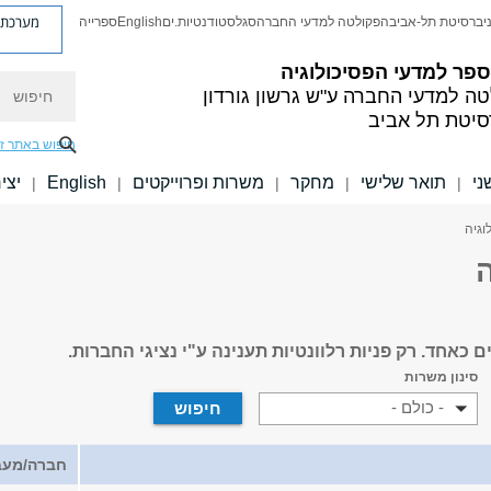
מערכת פ
יברסיטת תל-אביב
הפקולטה למדעי החברה
סגל
סטודנטיות.ים
English
ספרייה
פר למדעי הפסיכולוגיה
חיפוש
טה למדעי החברה
ע"ש גרשון גורדון
סיטת תל אביב
חיפוש באתר ז
ני
תואר שלישי
מחקר
משרות ופרוייקטים
English
יצי
|
|
|
|
|
וגיה
ה
כאחד. רק פניות רלוונטיות תענינה ע"י נציגי החברות.
סינון משרות
- כולם -
חברה/מעב