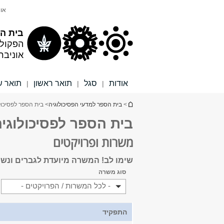
תוכן
תפריט
אונ
עליון
ראשי
בית הס
הפקול
אוניבר
אודות
סגל
תואר ראשון
תואר ש
|
|
|
הינך נמצא כאן
>
בית הספר למדעי הפסיכולוגיה
> בית הספר לפסיכול
בית הספר לפסיכולוגי
משרות ופרויקטים
שימו לב! המשרה מיועדת לגברים ונשים 
סוג משרה
- לכל המשרות / הפרויקטים -
התפקיד