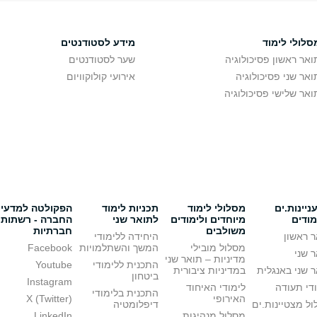
סלולי לימוד
מידע לסטודנטים
ואר ראשון פסיכולוגיה
שער לסטודנטים
ואר שני פסיכולוגיה
אירועי קולוקוויום
ואר שלישי פסיכולוגיה
יינות.ים
מסלולי לימוד
תכניות לימוד
הפקולטה למדעי
מודים
מיוחדים ולימודים
לתואר שני
החברה - רשתות
משולבים
חברתיות
 ראשון
היחידה ללימודי
מסלול מובילי
המשך והשתלמויות
Facebook
 שני
מדיניות – תואר שני
התכנית ללימודי
Youtube
 שני באנגלית
במדיניות ציבורית
ביטחון
Instagram
די תעודה
לימודי האיחוד
התכנית בלימודי
האירופי
X (Twitter)
ל מצטיינות.ים
דיפלומטיה
מסלול מנהיגות
LinkedIn