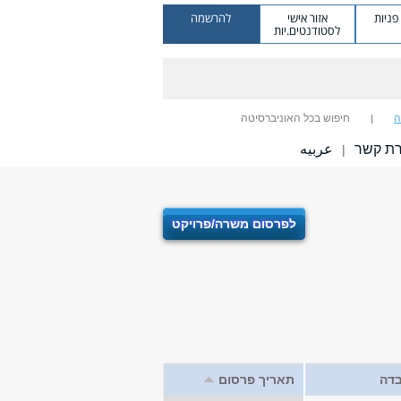
ניות
אזור אישי
להרשמה
לסטודנטים.יות
ה
חיפוש בכל האוניברסיטה
רת קשר
عربيه
|
לפרסום משרה/פרויקט
דה
תאריך פרסום