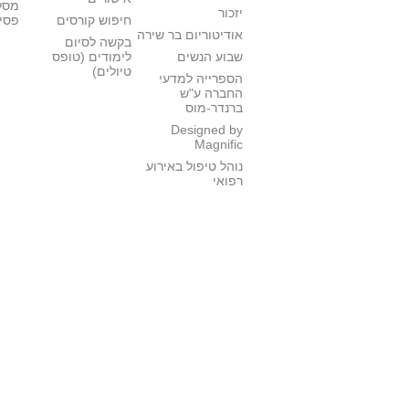
מסל
יזכור
חיפוש קורסים
פסי
אודיטוריום בר שירה
בקשה לסיום
שבוע הנשים
לימודים (טופס
טיולים)
הספרייה למדעי
החברה ע"ש
ברנדר-מוס
Designed by
Magnific
נוהל טיפול באירוע
רפואי