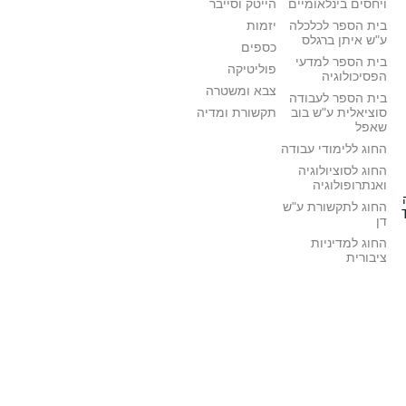
ויחסים בינלאומיים
הייטק וסייבר
בית הספר לכלכלה
יזמות
ע"ש איתן ברגלס
כספים
בית הספר למדעי
פוליטיקה
הפסיכולוגיה
צבא ומשטרה
בית הספר לעבודה
סוציאלית ע"ש בוב
תקשורת ומדיה
שאפל
החוג ללימודי עבודה
החוג לסוציולוגיה
ואנתרופולוגיה
החוג לתקשורת ע"ש
דן
החוג למדיניות
ציבורית