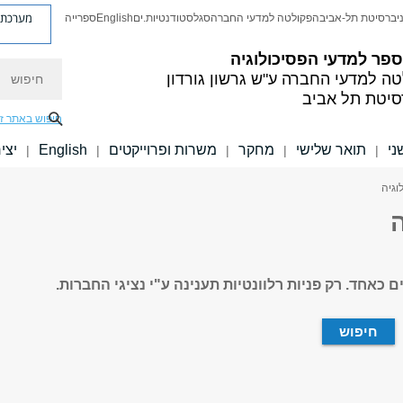
מערכת פ
יברסיטת תל-אביב
הפקולטה למדעי החברה
סגל
סטודנטיות.ים
English
ספרייה
פר למדעי הפסיכולוגיה
חיפוש
טה למדעי החברה
ע"ש גרשון גורדון
סיטת תל אביב
חיפוש באתר ז
ני
תואר שלישי
מחקר
משרות ופרוייקטים
English
יצי
|
|
|
|
|
וגיה
ה
כאחד. רק פניות רלוונטיות תענינה ע"י נציגי החברות.