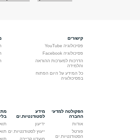
עמודים
קישורים
מ
פסיכולוגיה YouTube
ת
פסיכולוגיה Facebook
ת
הדרכות למערכות ההוראה
ת
והלמידה
כל המידע על היום הפתוח
בפסיכולוגיה
הפקולטה למדעי
מידע
מתענ
החברה
לסטודנטיות.ים
בלי
אודות
ידיעון
תואר
פורטל
ייעוץ לסטודנטיות.ים
תואר
הסטודנטיות.ים
מועדון קריירה
תואר