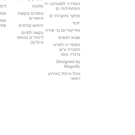
המדריך לסטודנט.ית
מלגות
לימו
המתחילות.ים
טפסים ובקשת
מסלו
מחקר וחוקרות.ים
אישורים
מסל
יזכור
חיפוש קורסים
פסי
אודיטוריום בר שירה
בקשה לסיום
שבוע הנשים
לימודים (טופס
טיולים)
הספרייה למדעי
החברה ע"ש
ברנדר-מוס
Designed by
Magnific
נוהל טיפול באירוע
רפואי