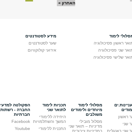
האחרון »
סלולי לימוד
מידע לסטודנטים
ואר ראשון פסיכולוגיה
שער לסטודנטים
ואר שני פסיכולוגיה
אירועי קולוקוויום
ואר שלישי פסיכולוגיה
יינות.ים
מסלולי לימוד
תכניות לימוד
הפקולטה למדעי
מודים
מיוחדים ולימודים
לתואר שני
החברה - רשתות
משולבים
חברתיות
 ראשון
היחידה ללימודי
מסלול מובילי
המשך והשתלמויות
Facebook
 שני
מדיניות – תואר שני
התכנית ללימודי
Youtube
 שני באנגלית
במדיניות ציבורית