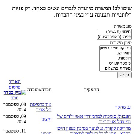
שימו לב! המשרה מיועדת לגברים ונשים כאחד. רק פניות
רלוונטיות תענינה ע"י נציגי החברות.
סוג משרה
סינון משרות
תאריך
פרסום
התפקיד
חברה/מעבדה
אוניברסיטת
08, ספטמבר
ע. מחקר
תל אביב
2024
חונכות/ סומכות למתמודדי נפש/ ילדים של
09, ספטמבר
חיצוני
נכי צהל או יתומים
2024
מדריכה לקורת גג לנוער בסיכון בצפון הישן
11, ספטמבר
בת"א - ניתן לקבל המלצה לתארים
חיצוני