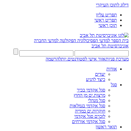
דילוג לתוכן העיקרי
תפריט עליון
תפריט ראשי
תוכן ראשי
בית הספר למדעי הפסיכולוגיה
הפקולטה למדעי החברה
אוניברסיטת תל אביב
מערכת פניות
אזור אישי לסטודנטים.יות
להרשמה
אודות
יעדים
כיצד להגיע
סגל
סגל אקדמי בכיר
מרצות.ים מן החוץ
סגל מנהלי
סגל אקדמי בגמלאות
חוקרות.ים במדיה
לזכרם סגל אקדמי
סגל אקדמי אורחים
תואר ראשון