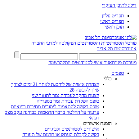
דילוג לתוכן העיקרי
תפריט עליון
תפריט ראשי
תוכן ראשי
פורטל הסטודנטיות והסטודנטים
הפקולטה למדעי החברה
אוניברסיטת תל אביב
מערכת פניות
אזור אישי לסטודנטים.יות
להרשמה
טפסים
כללי
הצהרה אישית של לוחם.ת לאחר 21 ימים לצורך
שיוך לקבוצה 28
הצעת מחקר לעבודת גמר לתואר שני
טופס הפקדת עבודת גמר בספרייה
טופס בקשה להתאמות לימודים מסיבות רפואיות
ערעור על החלטה בדבר התאמות בבחינה עקב מצב
רפואי
הזמנת אישורים
אישורים לסטודנטים ולבוגרים
בקשה לקבלת העתק או תרגום של תעודה