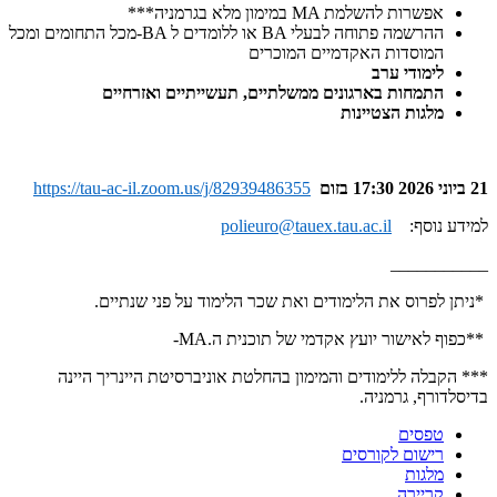
אפשרות להשלמת
MA
במימון מלא בגרמניה
***
ההרשמה פתוחה לבעלי
BA
או ללומדים ל
-BA
מכל התחומים ומכל
המוסדות האקדמיים המוכרים
לימודי ערב
התמחות בארגונים ממשלתיים, תעשייתיים ואזרחיים
מלגות הצטיינות
21 ביוני 2026 17:30 בזום
https://tau-ac-il.zoom.us/j/82939486355
למידע נוסף:
polieuro@tauex.tau.ac.il
___________
*
ניתן לפרוס את הלימודים ואת שכר הלימוד על פני שנתיים
.
**
כפוף לאישור יועץ אקדמי של תוכנית ה
-MA.
***
הקבלה ללימודים והמימון בהחלטת אוניברסיטת היינריך היינה
בדיסלדורף, גרמניה
.
טפסים
רישום לקורסים
מלגות
קריירה