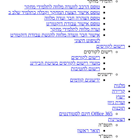
תלמידי מחקר
טופס הרכב לוועדה מלווה לתלמידי מחקר
טופס אישור הצעת המחקר וקבלה כתלמיד שלב ב
טופס הצהרה חבר ועדה מלווה
טופס אישור עבודת דוקטורט
ועדה מלווה לתלמידי מחקר
אישור חבר וועדה מלווה להגשת עבודת דוקטורט
לשיפוט חיצוני
רישום לקורסים
רישום לקורסים
רישום לקורסים
מועדי רישום לקורסים בשיטת הבידינג
רישום לחטיבות
ידיעונים
ידיעונים קודמים
מלגות
קריירה
ייעוץ
ועדת גיוון
תוכנות
Office 365 חינם לסטודנטים
הצטיינות
תשפ"ה
תואר ראשון
תשפ"ד