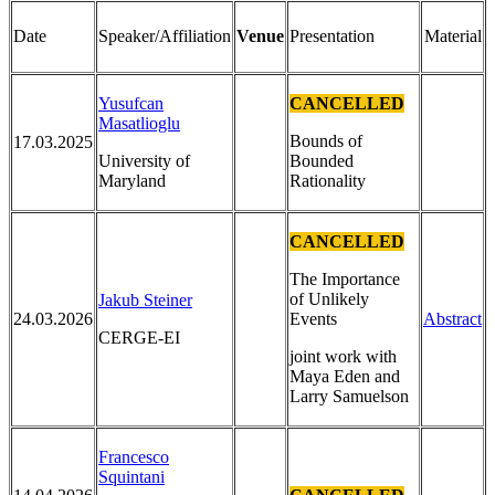
Date
Speaker/Affiliation
Presentation
Material
Venue
Yusufcan
CANCELLED
Masatlioglu
Bounds of
17.03.2025
University of
Bounded
Maryland
Rationality
CANCELLED
The Importance
of Unlikely
Jakub Steiner
24.03.2026
Events
Abstract
CERGE-EI
joint work with
Maya Eden and
Larry Samuelson
Francesco
Squintani