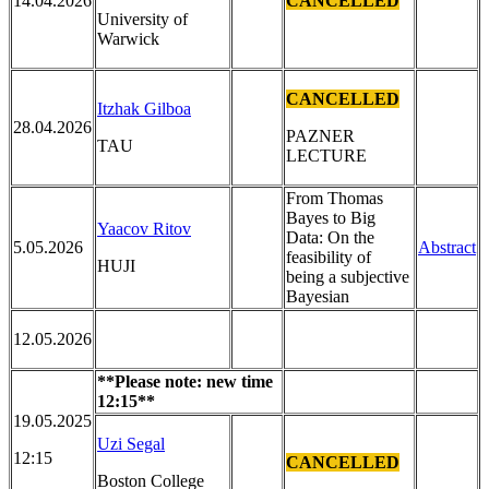
14.04.2026
CANCELLED
University of
Warwick
CANCELLED
Itzhak Gilboa
28.04.2026
PAZNER
TAU
LECTURE
From Thomas
Bayes to Big
Yaacov Ritov
Data: On the
5.05.2026
Abstract
feasibility of
HUJI
being a subjective
Bayesian
12.05.2026
**Please note: new time
12:15**
19.05.2025
Uzi Segal
12:15
CANCELLED
Boston College