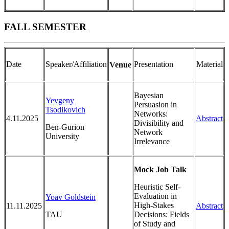
FALL SEMESTER
Date
Speaker/Affiliation
Presentation
Material
Venue
Bayesian
Yevgeny
Persuasion in
Tsodikovich
Networks:
4.11.2025
Abstract
Divisibility and
Ben-Gurion
Network
University
Irrelevance
Mock Job Talk
Heuristic Self-
Evaluation in
Yoav Goldstein
High-Stakes
11.11.2025
Abstract
TAU
Decisions: Fields
of Study and