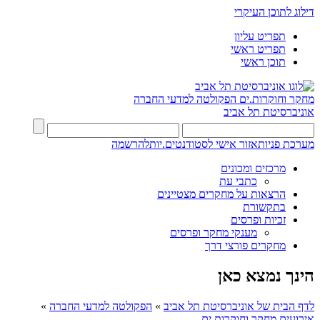
דילוג לתוכן העיקרי
תפריט עליון
תפריט ראשי
תוכן ראשי
מחקר וחוקרות.ים
הפקולטה למדעי החברה
אוניברסיטת תל אביב
מערכת פניות
אזור אישי לסטודנטים.יות
להרשמה
מרכזים ומכונים
כתבי עת
הרצאות על מחקרים מצטיינים
בתקשורת
זכיות ופרסים
מענקי מחקר ופרסים
מחקרים פורצי דרך
הינך נמצא כאן
לדף הבית של אוניברסיטת תל אביב
»
הפקולטה למדעי החברה
»
אירועים מחקר וחוקרות.ים