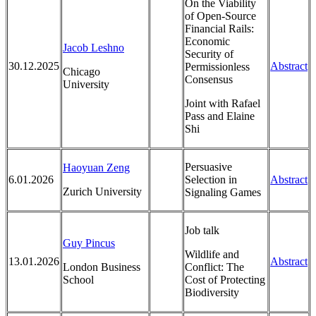
On the Viability
of Open-Source
Financial Rails:
Economic
Jacob Leshno
Security of
30.12.2025
Abstract
Permissionless
Chicago
Consensus
University
Joint with Rafael
Pass and Elaine
Shi
Persuasive
Haoyuan Zeng
6.01.2026
Selection in
Abstract
Zurich University
Signaling Games
Job talk
Guy Pincus
Wildlife and
13.01.2026
Abstract
London Business
Conflict: The
School
Cost of Protecting
Biodiversity