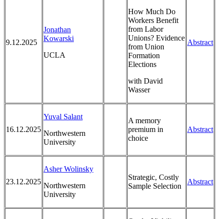
How Much Do
Workers Benefit
from Labor
Jonathan
Unions? Evidence
Kowarski
9.12.2025
Abstract
from Union
UCLA
Formation
Elections
with David
Wasser
Yuval Salant
A memory
16.12.2025
premium in
Abstract
Northwestern
choice
University
Asher Wolinsky
Strategic, Costly
23.12.2025
Abstract
Northwestern
Sample Selection
University