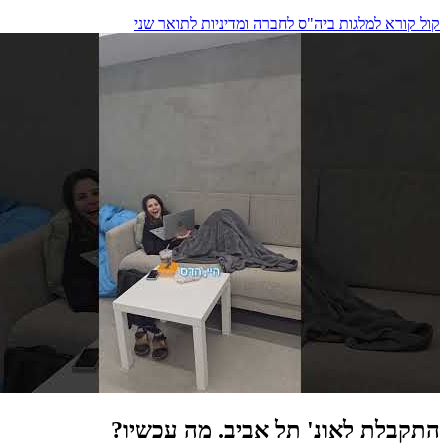
קול קורא למלגות ביה"ס לחברה ומדיניות לתואר שני
התקבלת לאונ' תל אביב. מה עכשיו?