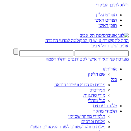
דילוג לתוכן העיקרי
תפריט עליון
תפריט ראשי
תוכן ראשי
החוג לתקשורת ע"ש דן
הפקולטה למדעי החברה
אוניברסיטת תל אביב
מערכת פניות
אזור אישי לסטודנטים.יות
להרשמה
אודותינו
שם הלינק
סגל
מורים מן החוץ ועמיתי הוראה
אמריטוס
מורי סדנאות
סגל מנהלי
מלגות ופרסים
תלמידי מחקר
תלמידי מחקר שסיימו
מלגות ופרסים
מלגת בתר-דוקטורט לשנת הלימודים תשפ"ז