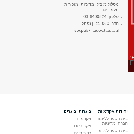
מסלול מובילי מדיניות ומזכירות
תלמידים
טלפון: 03-6409524
חדר: 060, בניין נפתלי
secpub@tauex.tau.ac.il
יחידות אקדמיות
בוגרות ובוגרים
בית הספר ללימודי
אקדמיה
חברה ומדיניות
אקטיביזם
בית הספר למדע
בכירות.ים