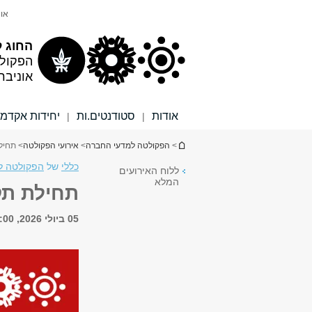
תוכן
תפריט
אונ
עליון
ראשי
החוג ל
הפקול
אוניבר
אודות
סטודנטים.ות
יחידות אקדמי
|
|
הינך נמצא כאן
>
הפקולטה למדעי החברה
>
אירועי הפקולטה
> תחיל
כללי
של
הפקולטה למ
ללוח האירועים
המלא
תחילת תק
05 ביולי 2026, 8:00