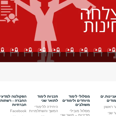
!
יינות.ים
מסלולי לימוד
תכניות לימוד
הפקולטה למדעי
מודים
מיוחדים ולימודים
לתואר שני
החברה - רשתות
משולבים
חברתיות
 ראשון
היחידה ללימודי
מסלול מובילי
המשך והשתלמויות
Facebook
 שני
מדיניות – תואר שני