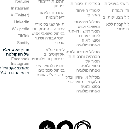
התכנית ללימודי
Youtube
 שני באנגלית
במדיניות ציבורית
ביטחון
Instagram
די תעודה
לימודי האיחוד
התכנית בלימודי
האירופי
X (Twitter)
ל מצטיינות.ים
דיפלומטיה
מסלול מנהיגות
LinkedIn
ול קבלה ללא
תואר שני בלימודי
ומשאבי אנוש –
כומטרי
עבודה – התמקדות
Wikipedia
תואר ראשון דו-חוגי
בניהול משאבי אנוש,
לימודי עבודה
TikTok
יחסי עבודה ושינוי
וסוציולוגיה
ארגוני
Spotify
ואנתרופולוגיה
לימודי מ"א
ערוץ אקטואליה
מסלול אנתרופולוגיה
אקזקוטיביים
של הפקולטה
חברתית ותרבותית –
בביטחון ודיפלומטיה
Facebook
תואר שני
Instagram
בסוציולוגיה
תכנית לתואר שני
טלגרם: אקטואליה
ואנתרופולוגיה
בניהול סכסוכים
מדעי החברה TAU
וגישור ע"ש אוונס
מסלול אי שוויון וצדק
חלוקתי – תואר שני
בסוציולוגיה
ואנתרופולוגיה