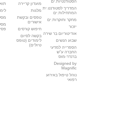
הסטודנטיות.ים
מועדון קריירה
תואר
המדריך לסטודנט.ית
מלגות
לימו
המתחילות.ים
טפסים ובקשת
מסלו
מחקר וחוקרות.ים
אישורים
מסל
יזכור
חיפוש קורסים
פסי
אודיטוריום בר שירה
בקשה לסיום
שבוע הנשים
לימודים (טופס
טיולים)
הספרייה למדעי
החברה ע"ש
ברנדר-מוס
Designed by
Magnific
נוהל טיפול באירוע
רפואי