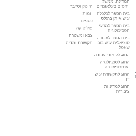
המדינה, ממשל
ויחסים בינלאומיים
הייטק וסייבר
בית הספר לכלכלה
יזמות
ע"ש איתן ברגלס
כספים
בית הספר למדעי
פוליטיקה
הפסיכולוגיה
צבא ומשטרה
בית הספר לעבודה
סוציאלית ע"ש בוב
תקשורת ומדיה
שאפל
החוג ללימודי עבודה
החוג לסוציולוגיה
ואנתרופולוגיה
החוג לתקשורת ע"ש
דן
החוג למדיניות
ציבורית