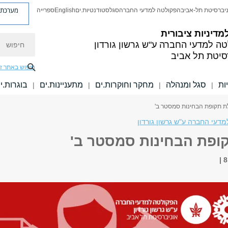
מערכת פ
יברסיטת תל-אביב
הפקולטה למדעי החברה
סגל
סטודנטיות.ים
English
ספרייה
מדיניות ציבורית
חיפוש
טה למדעי החברה
ע"ש גרשון גורדון
סיטת תל אביב
חיפוש באתר ז
ות
סגל ומנהלה
מחקר וחוקרות.ים
מתעניינות.ים
בוגרות.י
|
|
|
|
ת תקופת הבחינות סמסטר ב'
דעי החברה ע"ש גרשון גורדון
ופת הבחינות סמסטר ב'