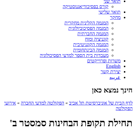
תואר שני
קורס בפסיכודיאגנוסטיקה
תואר שלישי
מחקר
המגמה הקלינית מחקרית
המגמה הפסיכוביולוגית
המגמה החברתית
קוגניציה ומוח
המגמה הקוגניטיבית
המגמה הבינתחומית
מעבדות בית הספר למדעי הפסיכולוגיה
משרות ופרוייקטים
English
יצירת קשר
عربيه
הינך נמצא כאן
לדף הבית של אוניברסיטת תל אביב
»
הפקולטה למדעי החברה
»
אירועי
הפקולטה
תחילת תקופת הבחינות סמסטר ב'