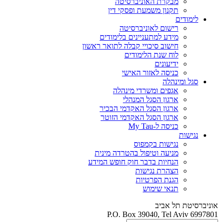
מבקרת האוניברסיטה
תקנון משמעת ופסקי דין
לימודים
רישום לאוניברסיטה
מידע למתעניינים בלימודים
חישוב סיכויי קבלה לתואר ראשון
לוח שנת הלימודים
ידיעונים
כניסה לאזור האישי
סגל ומינהלה
אגפים ומשרדי מינהלה
ארגון הסגל המנהלי
ארגון הסגל האקדמי הבכיר
ארגון הסגל האקדמי הזוטר
כניסה ל-My Tau
נגישות
נגישות בקמפוס
מניעה וטיפול בהטרדה מינית
הנחיות בדבר חוק חופש המידע
הצהרת נגישות
הגנת הפרטיות
תנאי שימוש
אוניברסיטת תל אביב
P.O. Box 39040, Tel Aviv 6997801