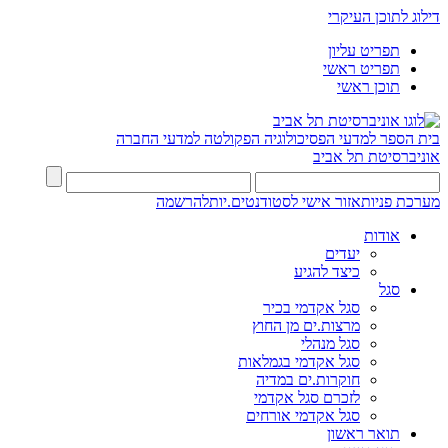
דילוג לתוכן העיקרי
תפריט עליון
תפריט ראשי
תוכן ראשי
בית הספר למדעי הפסיכולוגיה
הפקולטה למדעי החברה
אוניברסיטת תל אביב
מערכת פניות
אזור אישי לסטודנטים.יות
להרשמה
אודות
יעדים
כיצד להגיע
סגל
סגל אקדמי בכיר
מרצות.ים מן החוץ
סגל מנהלי
סגל אקדמי בגמלאות
חוקרות.ים במדיה
לזכרם סגל אקדמי
סגל אקדמי אורחים
תואר ראשון