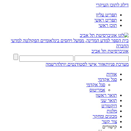
דילוג לתוכן העיקרי
תפריט עליון
תפריט ראשי
תוכן ראשי
בית הספר למדע המדינה, ממשל ויחסים בינלאומיים
הפקולטה למדעי
החברה
אוניברסיטת תל אביב
מערכת פניות
אזור אישי לסטודנטים.יות
להרשמה
אודות
סגל אקדמי
סגל אקדמי
אמריטוס
תואר ראשון
תואר שני
דוקטורט
מלגות
מכונים ומחקר
צור קשר
קישורים