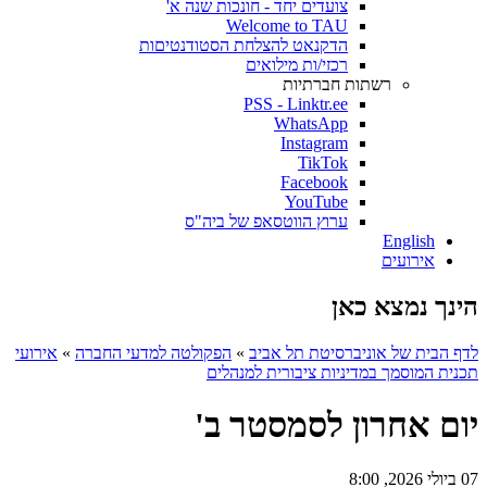
צועדים יחד - חונכות שנה א'
Welcome to TAU
הדקנאט להצלחת הסטודנטיםות
רכזי/ות מילואים
רשתות חברתיות
PSS - Linktr.ee
WhatsApp
Instagram
TikTok
Facebook
YouTube
ערוץ הווטסאפ של ביה"ס
English
אירועים
הינך נמצא כאן
לדף הבית של אוניברסיטת תל אביב
»
הפקולטה למדעי החברה
»
אירועי
תכנית המוסמך במדיניות ציבורית למנהלים
יום אחרון לסמסטר ב'
07 ביולי 2026, 8:00