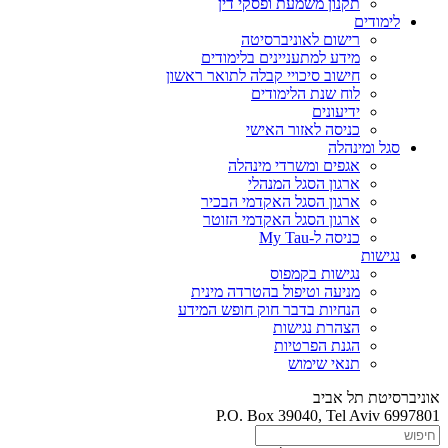
תקנון משמעת ופסקי דין
לימודים
רישום לאוניברסיטה
מידע למתעניינים בלימודים
חישוב סיכויי קבלה לתואר ראשון
לוח שנת הלימודים
ידיעונים
כניסה לאזור האישי
סגל ומינהלה
אגפים ומשרדי מינהלה
ארגון הסגל המנהלי
ארגון הסגל האקדמי הבכיר
ארגון הסגל האקדמי הזוטר
כניסה ל-My Tau
נגישות
נגישות בקמפוס
מניעה וטיפול בהטרדה מינית
הנחיות בדבר חוק חופש המידע
הצהרת נגישות
הגנת הפרטיות
תנאי שימוש
אוניברסיטת תל אביב
P.O. Box 39040, Tel Aviv 6997801