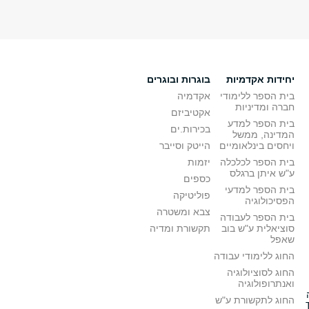
יחידות אקדמיות
בוגרות ובוגרים
בית הספר ללימודי
אקדמיה
חברה ומדיניות
אקטיביזם
בית הספר למדע
בכירות.ים
המדינה, ממשל
ויחסים בינלאומיים
הייטק וסייבר
בית הספר לכלכלה
יזמות
ע"ש איתן ברגלס
כספים
בית הספר למדעי
פוליטיקה
הפסיכולוגיה
צבא ומשטרה
בית הספר לעבודה
סוציאלית ע"ש בוב
תקשורת ומדיה
שאפל
החוג ללימודי עבודה
החוג לסוציולוגיה
ואנתרופולוגיה
החוג לתקשורת ע"ש