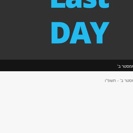
מסטר ב'
סטר ב' - תשפ"ו