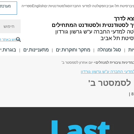
מערכת פ
יברסיטת תל-אביב
הפקולטה למדעי החברה
סגל
סטודנטיות.ים
English
ספרייה
צא לדרך
חיפוש
ך לסטודנטית ולסטודנט המתחילים
טה למדעי החברה
ע"ש גרשון גורדון
סיטת תל אביב
חיפוש באתר ז
ות
סגל ומנהלה
מחקר וחוקרות.ים
מתעניינות.ים
בוגרות.י
|
|
|
|
מדיניות ציבורית למנהלים
> יום אחרון לסמסטר ב'
דעי החברה ע"ש גרשון גורדון
 לסמסטר ב'