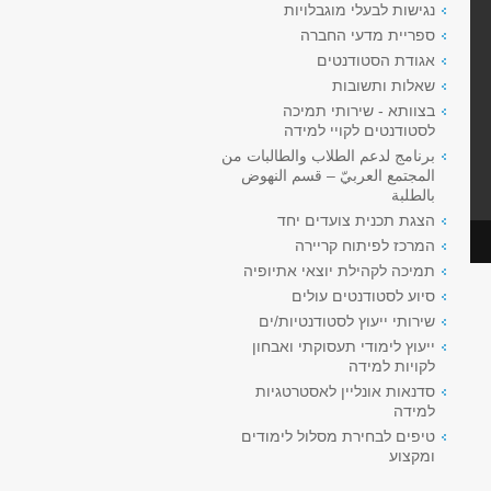
נגישות לבעלי מוגבלויות
ספריית מדעי החברה
אגודת הסטודנטים
שאלות ותשובות
בצוותא - שירותי תמיכה
לסטודנטים לקויי למידה
برنامج لدعم الطلاب والطالبات من
المجتمع العربيّ – قسم النهوض
بالطلبة
הצגת תכנית צועדים יחד
המרכז לפיתוח קריירה
תמיכה לקהילת יוצאי אתיופיה
סיוע לסטודנטים עולים
שירותי ייעוץ לסטודנטיות/ים
ייעוץ לימודי תעסוקתי ואבחון
לקויות למידה
סדנאות אונליין לאסטרטגיות
למידה
טיפים לבחירת מסלול לימודים
ומקצוע