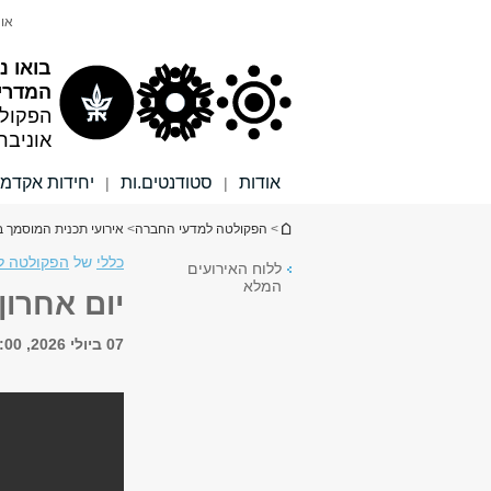
תוכן
תפריט
אונ
עליון
ראשי
בואו נ
המדרי
הפקול
אוניבר
אודות
סטודנטים.ות
יחידות אקדמי
|
|
הינך נמצא כאן
>
הפקולטה למדעי החברה
>
אירועי תכנית המוסמך ב
כללי
של
הפקולטה למ
ללוח האירועים
המלא
יום אחרון
07 ביולי 2026, 8:00