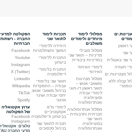
יינות.ים
מסלולי לימוד
תכניות לימוד
הפקולטה למדעי
מודים
מיוחדים ולימודים
לתואר שני
החברה - רשתות
משולבים
חברתיות
 ראשון
היחידה ללימודי
מסלול מובילי
המשך והשתלמויות
Facebook
 שני
מדיניות – תואר שני
התכנית ללימודי
Youtube
 שני באנגלית
במדיניות ציבורית
ביטחון
Instagram
די תעודה
לימודי האיחוד
התכנית בלימודי
האירופי
X (Twitter)
ל מצטיינות.ים
דיפלומטיה
מסלול מנהיגות
LinkedIn
ול קבלה ללא
תואר שני בלימודי
ומשאבי אנוש –
כומטרי
עבודה – התמקדות
Wikipedia
תואר ראשון דו-חוגי
בניהול משאבי אנוש,
לימודי עבודה
TikTok
יחסי עבודה ושינוי
וסוציולוגיה
ארגוני
Spotify
ואנתרופולוגיה
לימודי מ"א
ערוץ אקטואליה
מסלול אנתרופולוגיה
אקזקוטיביים
של הפקולטה
חברתית ותרבותית –
בביטחון ודיפלומטיה
Facebook
תואר שני
Instagram
בסוציולוגיה
תכנית לתואר שני
טלגרם: אקטואליה
ואנתרופולוגיה
בניהול סכסוכים
מדעי החברה TAU