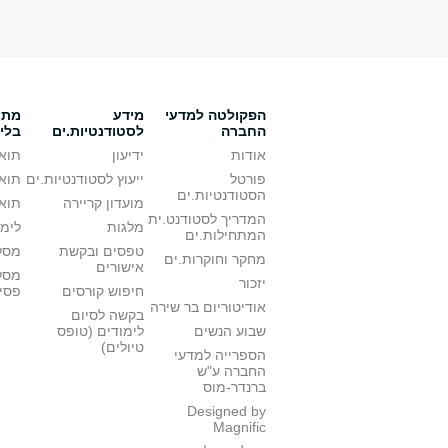
הפקולטה למדעי
מידע
מתענ
החברה
לסטודנטיות.ים
בלי
אודות
ידיעון
תואר
פורטל
ייעוץ לסטודנטיות.ים
תואר
הסטודנטיות.ים
מועדון קריירה
תואר
המדריך לסטודנט.ית
מלגות
לימו
המתחילות.ים
טפסים ובקשת
מסלו
מחקר וחוקרות.ים
אישורים
מסל
יזכור
חיפוש קורסים
פסי
אודיטוריום בר שירה
בקשה לסיום
שבוע הנשים
לימודים (טופס
טיולים)
הספרייה למדעי
החברה ע"ש
ברנדר-מוס
Designed by
Magnific