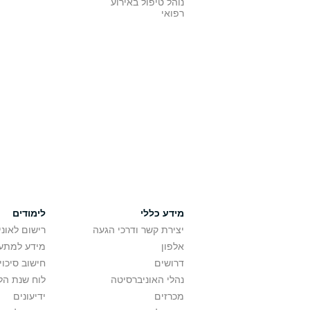
נוהל טיפול באירוע
רפואי
מידע כללי
לימודים
יצירת קשר ודרכי הגעה
רישום לאונ
אלפון
מידע למתענ
דרושים
חישוב סיכוי
נהלי האוניברסיטה
לוח שנת הל
מכרזים
ידיעונים