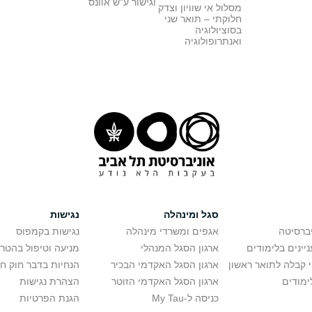
וגישור ע"ש אוונס
מסלול אי שוויון וצדק
חלוקתי – תואר שני
בסוציולוגיה
ואנתרופולוגיה
סגל ומינהלה
נגישות
יברסיטה
אגפים ומשרדי מינהלה
נגישות בקמפוס
יינים בלימודים
ארגון הסגל המנהלי
מניעה וטיפול בהטר
י קבלה לתואר ראשון
ארגון הסגל האקדמי הבכיר
הנחיות בדבר חוק ח
ימודים
ארגון הסגל האקדמי הזוטר
הצהרת נגישות
כניסה ל-My Tau
הגנת הפרטיות