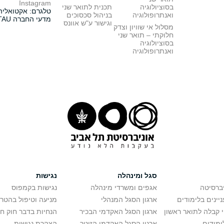
Instagram
בסוציולוגיה
תכנית לתואר שני
טלגרם: אקטואליה
ואנתרופולוגיה
בניהול סכסוכים
מדעי החברה TAU
וגישור ע"ש אוונס
מסלול אי שוויון וצדק
חלוקתי – תואר שני
בסוציולוגיה
ואנתרופולוגיה
סגל ומינהלה
נגישות
יברסיטה
אגפים ומשרדי מינהלה
נגישות בקמפוס
יינים בלימודים
ארגון הסגל המנהלי
מניעה וטיפול בהטר
י קבלה לתואר ראשון
ארגון הסגל האקדמי הבכיר
הנחיות בדבר חוק ח
ימודים
ארגון הסגל האקדמי הזוטר
הצהרת נגישות