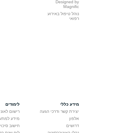
Designed by
Magnific
נוהל טיפול באירוע
רפואי
מידע כללי
לימודים
יצירת קשר ודרכי הגעה
רישום לאונ
אלפון
מידע למתענ
דרושים
חישוב סיכוי
נהלי האוניברסיטה
לוח שנת הל