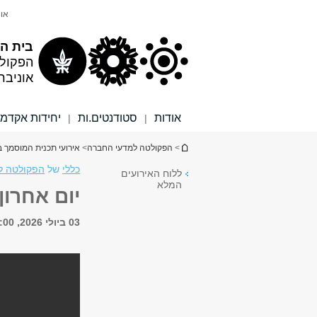
תוכן
תפריט
אונ
עליון
ראשי
בית הס
הפקול
אוניבר
אודות
סטודנטים.ות
יחידות אקדמי
|
|
הינך נמצא כאן
>
הפקולטה למדעי החברה
>
אירועי תכנית המוסמך ב
כללי
של
הפקולטה למ
ללוח האירועים
המלא
יום אחרון
03 ביולי 2026, 8:00