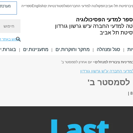
מערכת פ
יברסיטת תל-אביב
הפקולטה למדעי החברה
סגל
סטודנטיות.ים
English
ספרייה
פר למדעי הפסיכולוגיה
חיפוש
טה למדעי החברה
ע"ש גרשון גורדון
סיטת תל אביב
חיפוש באתר ז
ות
סגל ומנהלה
מחקר וחוקרות.ים
מתעניינות.ים
בוגרות.י
|
|
|
|
מדיניות ציבורית למנהלים
> יום אחרון לסמסטר ב'
דעי החברה ע"ש גרשון גורדון
 לסמסטר ב'