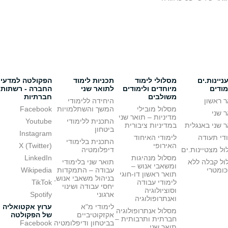
יינות.ים
מסלולי לימוד
תכניות לימוד
הפקולטה למדעי
מודים
מיוחדים ולימודים
לתואר שני
החברה - רשתות
משולבים
חברתיות
 ראשון
היחידה ללימודי
מסלול מובילי
המשך והשתלמויות
Facebook
 שני
מדיניות – תואר שני
התכנית ללימודי
Youtube
 שני באנגלית
במדיניות ציבורית
ביטחון
Instagram
די תעודה
לימודי האיחוד
התכנית בלימודי
האירופי
X (Twitter)
ל מצטיינות.ים
דיפלומטיה
מסלול מנהיגות
LinkedIn
ול קבלה ללא
תואר שני בלימודי
ומשאבי אנוש –
כומטרי
עבודה – התמקדות
Wikipedia
תואר ראשון דו-חוגי
בניהול משאבי אנוש,
לימודי עבודה
TikTok
יחסי עבודה ושינוי
וסוציולוגיה
ארגוני
Spotify
ואנתרופולוגיה
לימודי מ"א
ערוץ אקטואליה
מסלול אנתרופולוגיה
אקזקוטיביים
של הפקולטה
חברתית ותרבותית –
בביטחון ודיפלומטיה
Facebook
תואר שני