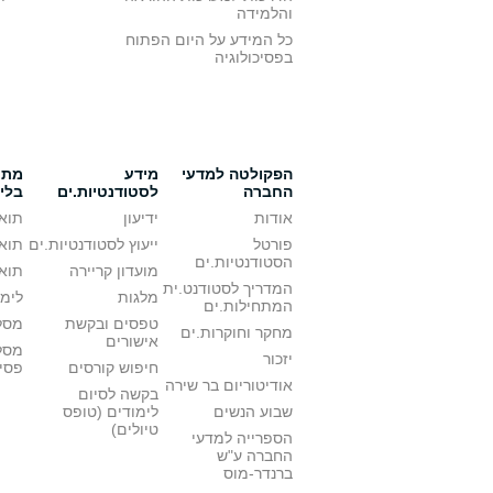
והלמידה
כל המידע על היום הפתוח
בפסיכולוגיה
הפקולטה למדעי
מידע
מתענ
החברה
לסטודנטיות.ים
בלי
אודות
ידיעון
תואר
פורטל
ייעוץ לסטודנטיות.ים
תואר
הסטודנטיות.ים
מועדון קריירה
תואר
המדריך לסטודנט.ית
מלגות
לימו
המתחילות.ים
טפסים ובקשת
מסלו
מחקר וחוקרות.ים
אישורים
מסל
יזכור
חיפוש קורסים
פסי
אודיטוריום בר שירה
בקשה לסיום
שבוע הנשים
לימודים (טופס
טיולים)
הספרייה למדעי
החברה ע"ש
ברנדר-מוס