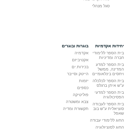
סגל מנהלי
יחידות אקדמיות
בוגרות ובוגרים
בית הספר ללימודי
אקדמיה
חברה ומדיניות
אקטיביזם
בית הספר למדע
בכירות.ים
המדינה, ממשל
ויחסים בינלאומיים
הייטק וסייבר
בית הספר לכלכלה
יזמות
ע"ש איתן ברגלס
כספים
בית הספר למדעי
פוליטיקה
הפסיכולוגיה
צבא ומשטרה
בית הספר לעבודה
סוציאלית ע"ש בוב
תקשורת ומדיה
שאפל
החוג ללימודי עבודה
החוג לסוציולוגיה